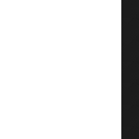
Fraksi PDIP DPRD Jatim Minta
Renny Pramana Ajak P
Semua Kapal Dicek...
Kediri Duduk Bareng Ata
Agustus 3, 2026
Agustus 2, 2026