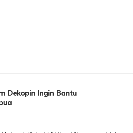
 Ketum Dekopin Ingin Bantu Sejahterakan Mama-Mama Papua
m Dekopin Ingin Bantu
pua