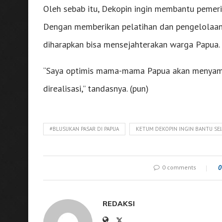
Oleh sebab itu, Dekopin ingin membantu pemer
Dengan memberikan pelatihan dan pengelolaan
diharapkan bisa mensejahterakan warga Papua.
“Saya optimis mama-mama Papua akan menyambut
direalisasi,” tandasnya. (pun)
#BLUSUKAN PASAR DI PAPUA
KETUM DEKOPIN INGIN BANTU SE
0 comments
0
REDAKSI