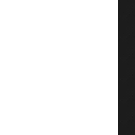
Hasil Penetapan PDPB, Jumlah
Kawal Kepulangan Anak 
Pemilih di Jatim Tembus...
Migran di Pendopo Gresi
Juli 21, 2026
Juli 11, 2026