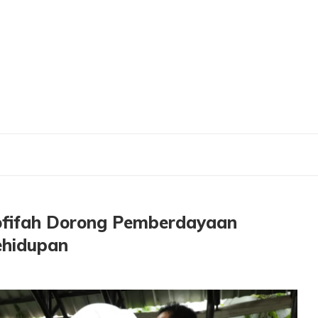
r Khofifah Dorong Pemberdayaan Perempuan di Empat Sektor Kehidupan
ofifah Dorong Pemberdayaan
ehidupan