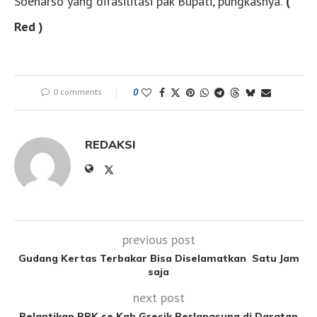
Soeharso yang difasilitasi pak Bupati,”pungkasnya.
(
Red )
0 comments
0
REDAKSI
previous post
Gudang Kertas Terbakar Bisa Diselamatkan Satu Jam
saja
next post
Pelantikan PPK se Kab Gresik Berlangsung di Daratan