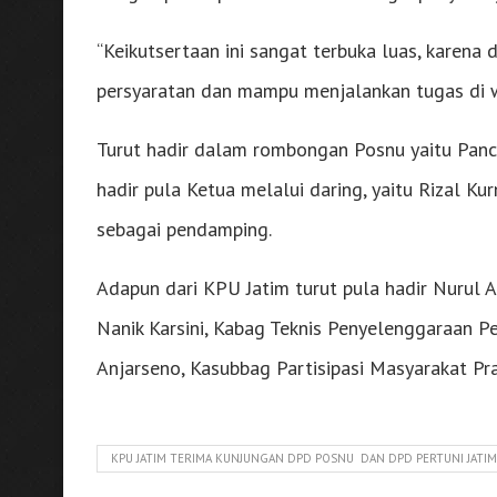
“Keikutsertaan ini sangat terbuka luas, karena
persyaratan dan mampu menjalankan tugas di w
Turut hadir dalam rombongan Posnu yaitu Panca
hadir pula Ketua melalui daring, yaitu Rizal K
sebagai pendamping.
Adapun dari KPU Jatim turut pula hadir Nurul 
Nanik Karsini, Kabag Teknis Penyelenggaraan P
Anjarseno, Kasubbag Partisipasi Masyarakat Prah
KPU JATIM TERIMA KUNJUNGAN DPD POSNU DAN DPD PERTUNI JATIM