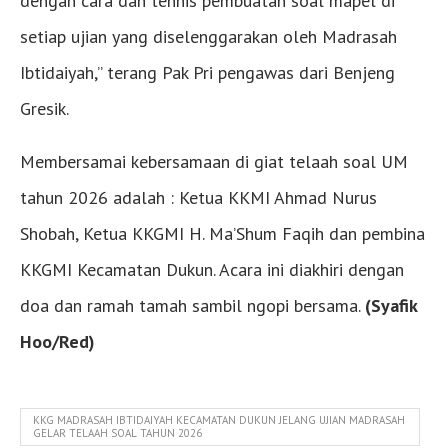
dengan cara dan tehnis pembuatan soal mapel di
setiap ujian yang diselenggarakan oleh Madrasah
Ibtidaiyah,” terang Pak Pri pengawas dari Benjeng
Gresik.
Membersamai kebersamaan di giat telaah soal UM
tahun 2026 adalah : Ketua KKMI Ahmad Nurus
Shobah, Ketua KKGMI H. Ma’Shum Faqih dan pembina
KKGMI Kecamatan Dukun. Acara ini diakhiri dengan
doa dan ramah tamah sambil ngopi bersama.
(Syafik
Hoo/Red)
KKG MADRASAH IBTIDAIYAH KECAMATAN DUKUN JELANG UJIAN MADRASAH
GELAR TELAAH SOAL TAHUN 2026