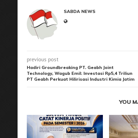
SABDA NEWS
previous post
Hadiri Groundbreaking PT. Geabh Joint
Technology, Wagub Emil: Investasi Rp5,4 Triliun
PT Geabh Perkuat Hilirisasi Industri Kimia Jatim
YOU M