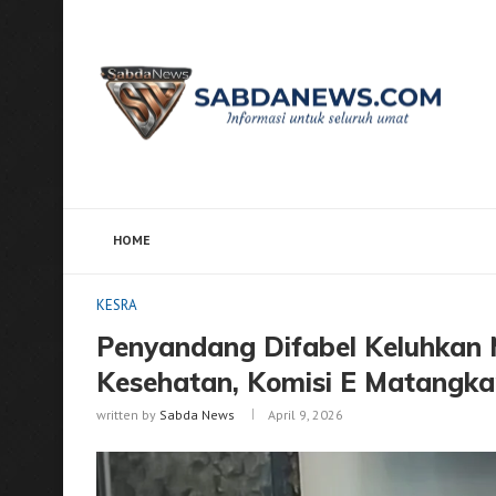
HOME
Home
KESRA
Penyandang Difabel Keluhkan Minimn
KESRA
Penyandang Difabel Keluhkan 
Kesehatan, Komisi E Matangkan
written by
Sabda News
April 9, 2026