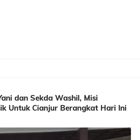
n Sekda Washil, Misi Kemanusiaan Masyarakat Gresik Untuk Cianjur Berangkat Har
ani dan Sekda Washil, Misi
 Untuk Cianjur Berangkat Hari Ini