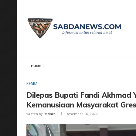
HOME
Home
KESRA
Dilepas Bupati Fandi Akhmad Yani da
KESRA
Dilepas Bupati Fandi Akhmad Y
Kemanusiaan Masyarakat Gresik
written by
Redaksi
Desember 16, 2022