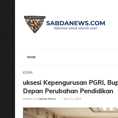
HOME
Home
KESRA
uksesi Kepengurusan PGRI, Bupati G
KESRA
uksesi Kepengurusan PGRI, Bup
Depan Perubahan Pendidikan
written by
Sabda News
Juli 23, 2025