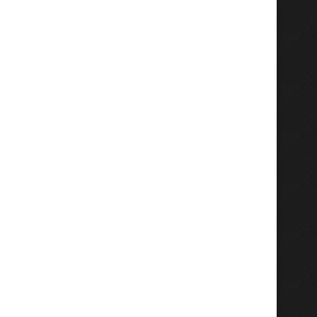
Buka Rakor Pencegahan dan
Tingkatkan SDM Mari
Penanggulangan Fraud, Wabup
STIAMAK Kolaborasi d
Alif...
PMLI, ITS,...
Agustus 6, 2026
Agustus 6, 2026