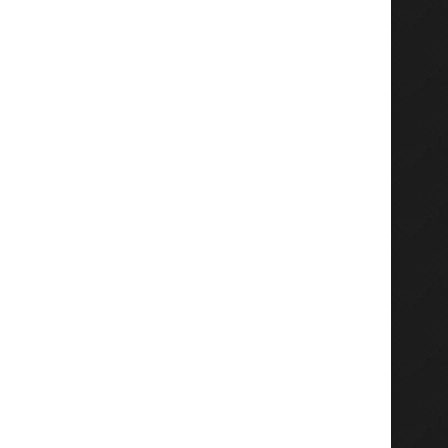
Tingkatkan SDM Maritim
PKG-BIAS Murid MI Alk
STIAMAK Kolaborasi dengan
Gresik Berjalan Lanc
PMLI, ITS,...
Layanan...
Agustus 6, 2026
Agustus 5, 2026