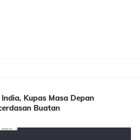
, Kupas Masa Depan Pendidikan dan Riset di Era Kecerdasan Buatan
i India, Kupas Masa Depan
ecerdasan Buatan