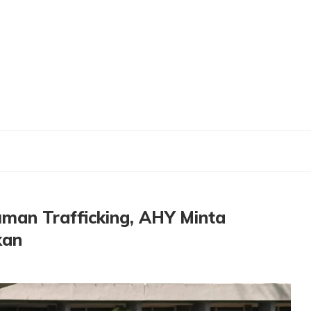
gga Human Trafficking, AHY Minta Kekuatan Maritim Dimaksimalkan
Human Trafficking, AHY Minta
kan