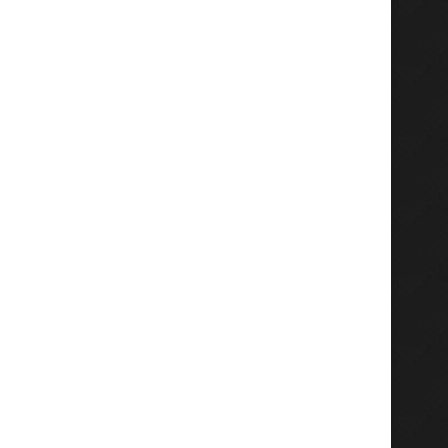
Gladi Agro Dorong Pemulihan
Menko AHY Didampingi G
Kesehatan Tanah, Antarkan
Jatim dan Bupati Gresi
Petrokimia...
Agustus 2, 2026
Agustus 2, 2026