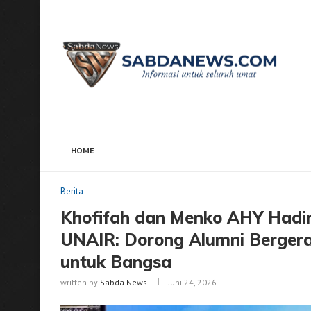
HOME
Home
Berita
Khofifah dan Menko AHY Hadiri Rakor
Berita
Khofifah dan Menko AHY Hadi
UNAIR: Dorong Alumni Bergera
untuk Bangsa
written by
Sabda News
Juni 24, 2026