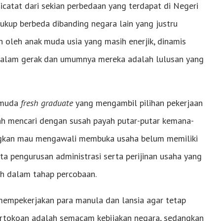
dicatat dari sekian perbedaan yang terdapat di Negeri
 cukup berbeda dibanding negara lain yang justru
n oleh anak muda usia yang masih enerjik, dinamis
 dalam gerak dan umumnya mereka adalah lulusan yang
k muda
fresh graduate
yang mengambil pilihan pekerjaan
lah mencari dengan susah payah putar-putar kemana-
angkan mau mengawali membuka usaha belum memiliki
a pengurusan administrasi serta perijinan usaha yang
h dalam tahap percobaan.
mempekerjakan para manula dan lansia agar tetap
pertokoan adalah semacam kebijakan negara, sedangkan