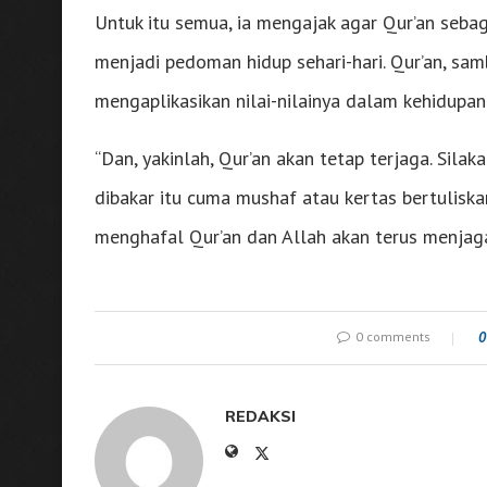
Untuk itu semua, ia mengajak agar Qur’an sebag
menjadi pedoman hidup sehari-hari. Qur’an, s
mengaplikasikan nilai-nilainya dalam kehidupan 
“Dan, yakinlah, Qur’an akan tetap terjaga. Sil
dibakar itu cuma mushaf atau kertas bertuliska
menghafal Qur’an dan Allah akan terus menjaga
0 comments
0
REDAKSI