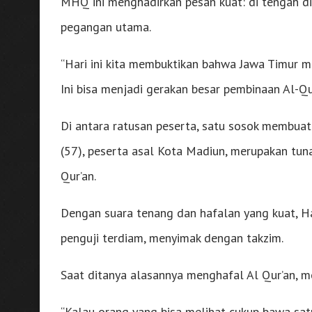
MHQ ini menghadirkan pesan kuat: di tengah din
pegangan utama.
“Hari ini kita membuktikan bahwa Jawa Timur me
Ini bisa menjadi gerakan besar pembinaan Al-Qur
Di antara ratusan peserta, satu sosok membua
(57), peserta asal Kota Madiun, merupakan tuna
Qur’an.
Dengan suara tenang dan hafalan yang kuat, Ha
penguji terdiam, menyimak dengan takzim.
Saat ditanya alasannya menghafal Al Qur’an, me
“Kalau orang yang bisa melihat cukup bawa satu 