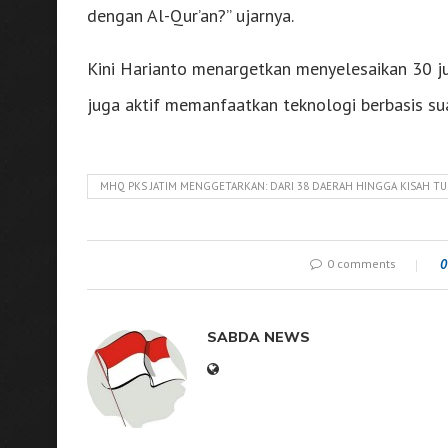
dengan Al-Qur’an?” ujarnya.
Kini Harianto menargetkan menyelesaikan 30 juz
juga aktif memanfaatkan teknologi berbasis suar
MHQ PKS JATIM MENGGETARKAN: DARI 38 DAERAH HINGGA KISAH TU
0 comments
0
SABDA NEWS