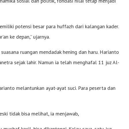
amika sosial dan politik, fondasi nilai tetap menjadi
miliki potensi besar para huffazh dari kalangan kader.
’an ke depan,” ujarnya.
t suasana ruangan mendadak hening dan haru. Harianto
netra sejak lahir. Namun ia telah menghafal 11 juz Al-
rianto melantunkan ayat-ayat suci. Para peserta dan
ski tidak bisa melihat, ia menjawab,
mushaf kecil, bisa dikantongi. Kalau saya, satu juz