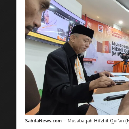
SabdaNews.com
– Musabaqah Hifzhil Qur’an (