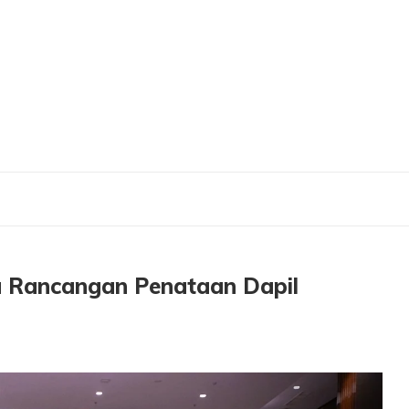
ncangan Penataan Dapil Libatkan Stakeholder Terkait
ga Rancangan Penataan Dapil