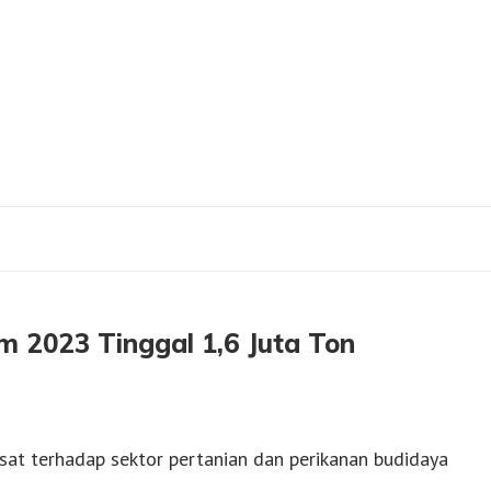
 Jatim 2023 Tinggal 1,6 Juta Ton
im 2023 Tinggal 1,6 Juta Ton
at terhadap sektor pertanian dan perikanan budidaya