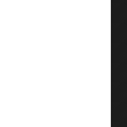
Gladi Agro Dorong Pemulihan
Menko AHY Didampingi G
Kesehatan Tanah, Antarkan
Jatim dan Bupati Gresi
Petrokimia...
Agustus 2, 2026
Agustus 2, 2026