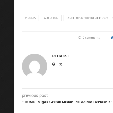
#IRONIS
6 JUTA TON
JATAH PUPUK SUBSIDI JATIM 2023 T
0 comments
0
REDAKSI
previous post
” BUMD Migas Gresik Miskin Ide dalam Berbisnis”