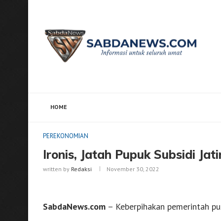
HOME
Home
PEREKONOMIAN
Ironis, Jatah Pupuk Subsidi
PEREKONOMIAN
Ironis, Jatah Pupuk Subsidi Jat
written by
Redaksi
November 30, 2022
SabdaNews.com
– Keberpihakan pemerintah pus