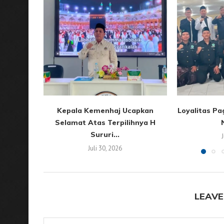
Kepala Kemenhaj Ucapkan
Loyalitas P
Selamat Atas Terpilihnya H
N
Sururi...
Juli 30, 2026
LEAVE