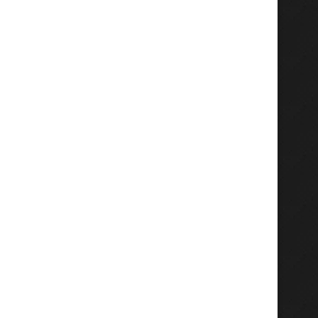
Peminggiran Sejarah NU harus
PCNU Gresik Ngada
Diakhiri dalam Sejarah
Pendidikan Kepeminpi
Nasional,...
Peserta dari Berbagai
Juli 25, 2026
Juli 25, 2026