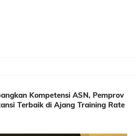
mbangkan Kompetensi ASN, Pemprov Jatim Terima Penghargaan Instansi Terbaik 
bangkan Kompetensi ASN, Pemprov
ansi Terbaik di Ajang Training Rate