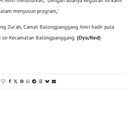
 Amri menuturkan,” Dengan adanya kegiatan ini kami
i dalam menyusun program,”
g Zur’ah, Camat Balongpanggang Amri hadir pula
ra se-Kecamatan Balongpanggang.
(Dyo/Red)