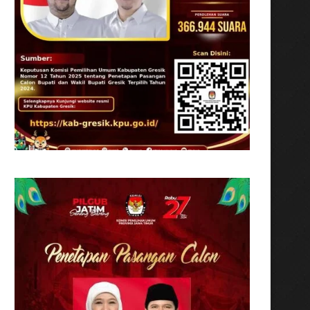
Wakil Bupati Gresik Lepas 200
Serah Terima Rumah Lay
Mahasiswa KKN Universitas...
Program DAK PPKT.
Juli 6, 2026
Juli 1, 2026