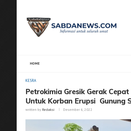
HOME
Home
KESRA
Petrokimia Gresik Gerak Cepat Salu
KESRA
Petrokimia Gresik Gerak Cepat
Untuk Korban Erupsi Gunung 
written by
Redaksi
Desember 6, 2022