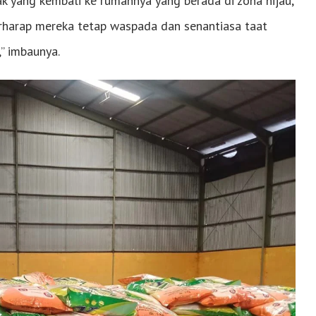
 yang kembali ke rumahnya yang berada di zona hijau,
erharap mereka tetap waspada dan senantiasa taat
” imbaunya.