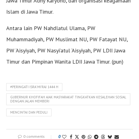
Jawa Timur Adhy Karyono, dan organisasi keagamaan
Islam di Jawa Timur.
Antara lain PW Nahdlatul Ulama, PW
Muhammadiyah, PW Muslimat NU, PW Fatayat NU,
PW ‘Aisyiyah, PW Nasyi’atul ‘Aisyiyah, PW LDII Jawa
Timur dan Pimpinan Wanita LDII Jawa Timur. (pun)
#PERINGATI ISRA' MI'RAJ 1444 H
GUBERNUR KHOFIFAH AJAK MASYARAKAT TINGKATKAN KESALEHAN SOSIAL
DENGAN JALAN MEMBERI
MENCINTAI DAN PEDULI
0 comments
0