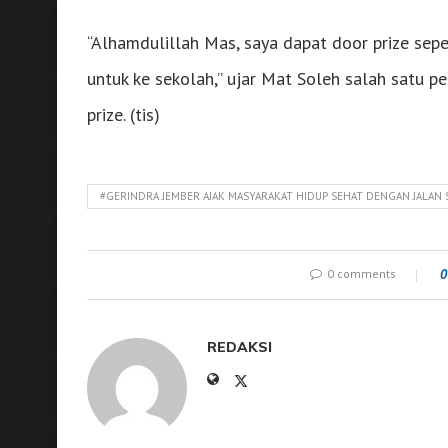
“Alhamdulillah Mas, saya dapat door prize sepe
untuk ke sekolah,” ujar Mat Soleh salah satu p
prize. (tis)
#GERINDRA JEMBER AJAK MASYARAKAT HIDUP SEHAT DENGAN JALAN 
0 comments
0
REDAKSI