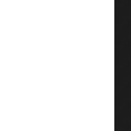
PKS Jatim Kunjungi Demokrat,
Hasil Penetapan PDPB, 
Sepakat Perkuat Kolaborasi
Pemilih di Jatim Tembu
Bangun...
Juli 21, 2026
Juli 23, 2026