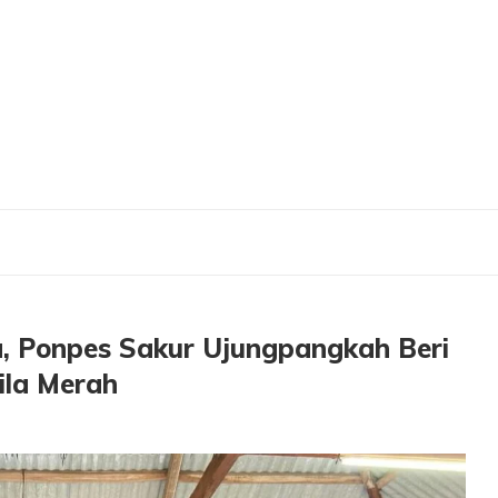
pes Sakur Ujungpangkah Beri Bibit Burung Puyuh Dan Ikan Nila Merah
a, Ponpes Sakur Ujungpangkah Beri
ila Merah