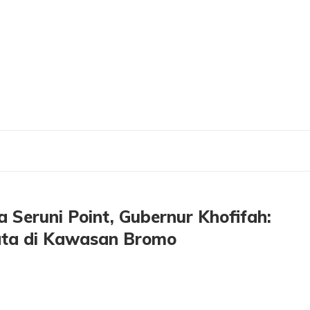
i Point, Gubernur Khofifah: Jadi Primadona Icon Baru Wisata di Kawasan Bromo
 Seruni Point, Gubernur Khofifah:
ata di Kawasan Bromo