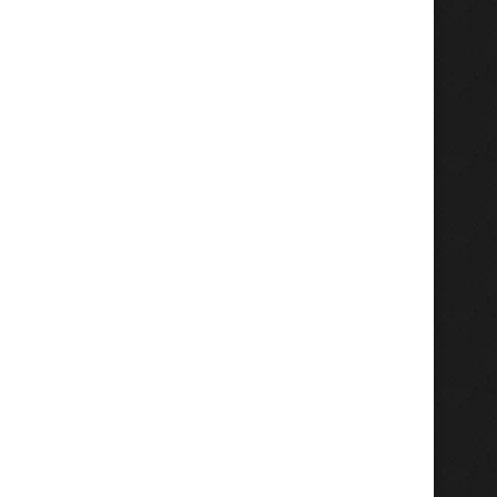
Tingkatkan SDM Maritim
PKG-BIAS Murid MI Alk
STIAMAK Kolaborasi dengan
Gresik Berjalan Lanc
PMLI, ITS,...
Layanan...
Agustus 6, 2026
Agustus 5, 2026