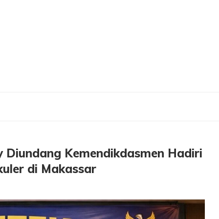
ang Kemendikdasmen Hadiri Bimtek Pengelolaan Ekstrakurikuler di Makassar
y Diundang Kemendikdasmen Hadiri
kuler di Makassar