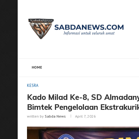
HOME
Home
KESRA
Kado Milad Ke-8, SD Almadany Diund
KESRA
Kado Milad Ke-8, SD Almadan
Bimtek Pengelolaan Ekstrakuri
written by
Sabda News
April 7, 2026