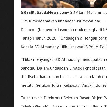
GRESIK, SabdaNews.com-
SD Alam Muhammadiy
Timur mendapatkan undangan istimewa dari Dir
Dikmen (Kemendikdasmen) untuk menghadiri Bi
Tahap I Tahun 2026. Undangan di tengah peray
Kepala SD Almadany Lilik Isnawati,S.Pd.,M.Pd. i
“Tidak menyangka, SD Almadany mendapatkan 
bangga. Dalam undangan Bimtek Pengelolaan Eks
itu disebutkan tujuan besar acara ini adalah 
melalui Gerakan Tujuh Kebiasaan Anak Indones
Tujan teknis Direktorat Sekolah Dasar, Ditjen
Teknis (Bimtek) Pengelolaan Ekstrakurikuler T