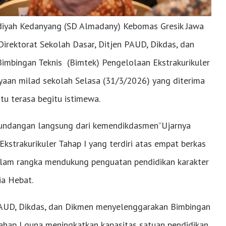
ah Kedanyang (SD Almadany) Kebomas Gresik Jawa
ektorat Sekolah Dasar, Ditjen PAUD, Dikdas, dan
mbingan Teknis (Bimtek) Pengelolaan Ekstrakurikuler
aan milad sekolah Selasa (31/3/2026) yang diterima
tu terasa begitu istimewa.
undangan langsung dari kemendikdasmen”Ujarnya
trakurikuler Tahap I yang terdiri atas empat berkas
dalam rangka mendukung penguatan pendidikan karakter
ia Hebat.
 PAUD, Dikdas, dan Dikmen menyelenggarakan Bimbingan
ahap I guna meningkatkan kapasitas satuan pendidikan