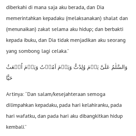
diberkahi di mana saja aku berada, dan Dia
memerintahkan kepadaku (melaksanakan) shalat dan
(menunaikan) zakat selama aku hidup; dan berbakti
kepada ibuku, dan Dia tidak menjadikan aku seorang
yang sombong lagi celaka.”
وَالسَّلٰمُ عَلَىَّ يَوۡمَ وُلِدْتُّ وَيَوۡمَ اَمُوۡتُ وَيَوۡمَ اُبۡعَثُ
حَيًّا‏
Artinya: “Dan salam/kesejahteraan semoga
dilimpahkan kepadaku, pada hari kelahiranku, pada
hari wafatku, dan pada hari aku dibangkitkan hidup
kembali.”