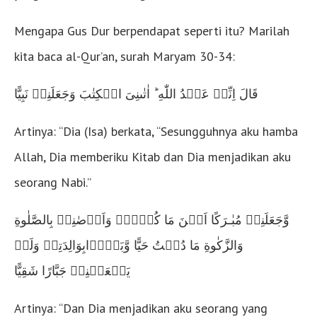
Mengapa Gus Dur berpendapat seperti itu? Marilah
kita baca al-Qur’an, surah Maryam 30-34:
قَالَ اِنِّىۡ عَبۡدُ اللّٰهِ ؕ اٰتٰٮنِىَ الۡكِتٰبَ وَجَعَلَنِىۡ نَبِيًّا
Artinya: “Dia (Isa) berkata, “Sesungguhnya aku hamba
Allah, Dia memberiku Kitab dan Dia menjadikan aku
seorang Nabi.”
وَّجَعَلَنِىۡ مُبٰـرَكًا اَيۡنَ مَا كُنۡتُۖ وَاَوۡصٰنِىۡ بِالصَّلٰوةِ
وَالزَّكٰوةِ مَا دُمۡتُ حَيًّا وَّبَرًّۢابِوَالِدَتِىۡ وَلَمۡ
يَجۡعَلۡنِىۡ جَبَّارًا شَقِيًّا
Artinya: “Dan Dia menjadikan aku seorang yang