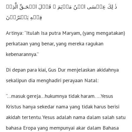
ذٰ لِكَ عِيۡسَى ابۡنُ مَرۡيَمَ ۚ قَوۡلَ الۡحَـقِّ الَّذِىۡ
فِيۡهِ يَمۡتَرُوۡنَ‏
Artinya: “Itulah Isa putra Maryam, (yang mengatakan)
perkataan yang benar, yang mereka ragukan
kebenarannya.”
Di depan para kiai, Gus Dur menjelaskan akidahnya
sekalipun dia menghadiri perayaan Natal:
“…masuk gereja…hukumnya tidak haram. …Yesus
Kristus hanya sekedar nama yang tidak harus berisi
akidah tertentu. Yesus adalah nama dalam salah satu
bahasa Eropa yang mempunyai akar dalam Bahasa