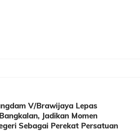
 Pangdam V/Brawijaya Lepas Karnaval Budaya di Alun-Alun Bangkalan, Jadika
angdam V/Brawijaya Lepas
 Bangkalan, Jadikan Momen
geri Sebagai Perekat Persatuan