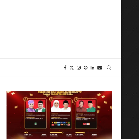
n Momen Pembukaan Bakti TNI Untuk Negeri Sebagai Perekat