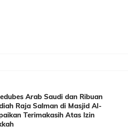
rab Saudi dan Ribuan Masyarakat dengan Kurma Hadiah Raja Salman di Masjid A
dubes Arab Saudi dan Ribuan
ah Raja Salman di Masjid Al-
aikan Terimakasih Atas Izin
kkah