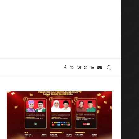
l-Akbar, Gubernur Khofifah Sampaikan Terimakasih Atas Izin