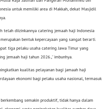
g Mulia Raja Salman dan Pangeran Mohammed bin
nesia untuk memiliki area di Makkah, dekat Masjidil
nya.
h telah diizinkannya catering jemaah haji Indonesia
a merupakan bentuk kepercayaan yang sangat berarti.
pat tiga pelaku usaha catering Jawa Timur yang
ng jemaah haji tahun 2026.,” imbunhya.
ingkatkan kualitas pelayanan bagi jamaah haji
rdayaan ekonomi bagi pelaku usaha nasional, termasuk
 berkembang semakin produktif, tidak hanya dalam
al, ekonomi, serta peningkatan kualitas sumber daya