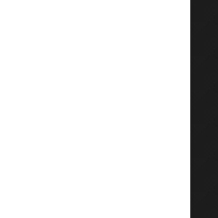
Senyum Ojol Gresik Saat Dapat
KWK Audiensi dengan Kap
BBM Gratis, Polsek...
Sumenep, Soroti Narkoba, 