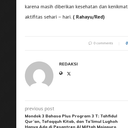
karena masih diberikan kesehatan dan kenikma
aktifitas sehari – hari.
( Rahayu/Red)
0 comments
0
REDAKSI
previous post
Mondok 3 Bahasa Plus Program 3 T: Tahfidul
Qur’an, Tafaqquh Kitab, dan Ta’limul Lughoh
Hanya Ada di Pesantren Al Miftah Mojopuro