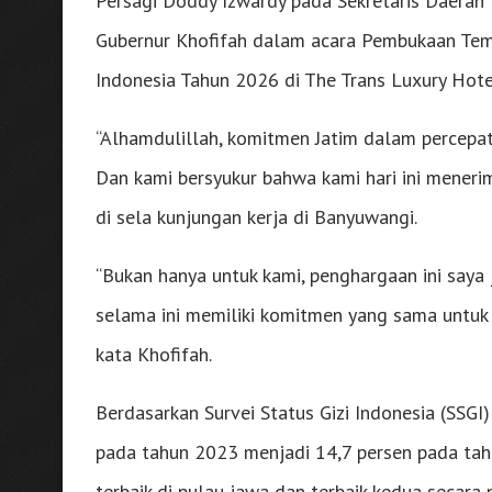
Persagi Doddy Izwardy pada Sekretaris Daerah 
Gubernur Khofifah dalam acara Pembukaan Temu 
Indonesia Tahun 2026 di The Trans Luxury Hote
“Alhamdulillah, komitmen Jatim dalam percepata
Dan kami bersyukur bahwa kami hari ini meneri
di sela kunjungan kerja di Banyuwangi.
“Bukan hanya untuk kami, penghargaan ini saya 
selama ini memiliki komitmen yang sama untuk t
kata Khofifah.
Berdasarkan Survei Status Gizi Indonesia (SSGI)
pada tahun 2023 menjadi 14,7 persen pada tah
terbaik di pulau jawa dan terbaik kedua secara