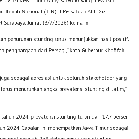
Provinsi Jawa Timur Adhy Karyono yang mewakili
Ilmiah Nasional (TIN) II Persatuan Ahli Gizi
l Surabaya, Jumat (3/7/2026) kemarin.
n penurunan stunting terus menunjukkan hasil positif.
ma penghargaan dari Persagi,” kata Gubernur Khofifah
juga sebagai apresiasi untuk seluruh stakeholder yang
erus menurunkan angka prevalensi stunting di Jatim,”
 tahun 2024, prevalensi stunting turun dari 17,7 persen
un 2024. Capaian ini menempatkan Jawa Timur sebagai
 nasional setelah Bali dalam penurunan stunting.