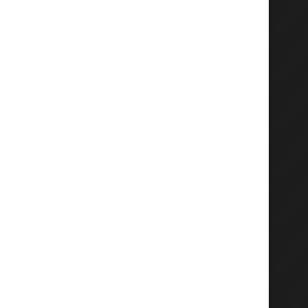
Menko AHY Didampingi Gubernur
Dari Bibit hingga Pema
Jatim dan Bupati Gresik...
“Mepe Kambing Bare
Satukan...
Agustus 2, 2026
Agustus 2, 2026