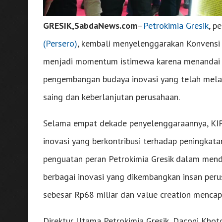
GRESIK,SabdaNews.com
–
Petrokimia Gresik
, p
(Persero)
, kembali menyelenggarakan Konvensi I
menjadi momentum istimewa karena menandai 
pengembangan budaya inovasi yang telah mela
saing dan keberlanjutan perusahaan.
Selama empat dekade penyelenggaraannya, KIPG
inovasi yang berkontribusi terhadap peningkatan
penguatan peran Petrokimia Gresik dalam men
berbagai inovasi yang dikembangkan insan peru
sebesar Rp68 miliar dan value creation mencap
Direktur Utama Petrokimia Gresik, Daconi Kh