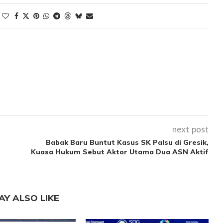
next post
Babak Baru Buntut Kasus SK Palsu di Gresik,
Kuasa Hukum Sebut Aktor Utama Dua ASN Aktif
AY ALSO LIKE