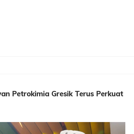
ryawan Petrokimia Gresik Terus Perkuat Daya Saing Perusahaan
an Petrokimia Gresik Terus Perkuat