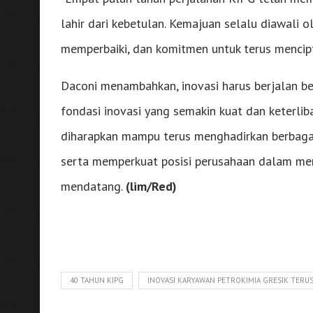
lahir dari kebetulan. Kemajuan selalu diawali 
memperbaiki, dan komitmen untuk terus mencipta
Daconi menambahkan, inovasi harus berjalan be
fondasi inovasi yang semakin kuat dan keterli
diharapkan mampu terus menghadirkan berbaga
serta memperkuat posisi perusahaan dalam men
mendatang.
(lim/Red)
40 TAHUN KIPG
INOVASI KARYAWAN PETROKIMIA GRESIK TERUS