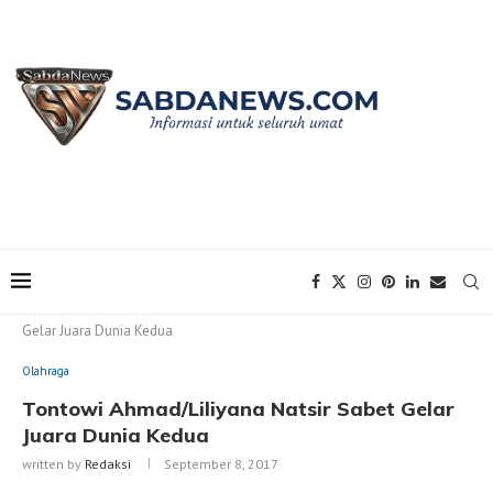
Home
Olahraga
Tontowi Ahmad/Liliyana Natsir Sabet
Gelar Juara Dunia Kedua
Olahraga
Tontowi Ahmad/Liliyana Natsir Sabet Gelar
Juara Dunia Kedua
written by
Redaksi
September 8, 2017