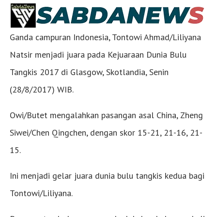
Ganda campuran Indonesia, Tontowi Ahmad/Liliyana
Natsir menjadi juara pada Kejuaraan Dunia Bulu
Tangkis 2017 di Glasgow, Skotlandia, Senin
(28/8/2017) WIB.
Owi/Butet mengalahkan pasangan asal China, Zheng
Siwei/Chen Qingchen, dengan skor 15-21, 21-16, 21-
15.
Ini menjadi gelar juara dunia bulu tangkis kedua bagi
Tontowi/Liliyana.