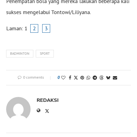
Penempatan bola yang mereka lakukan beberapa kali
sukses mengelabui Tontowi/Liliyana.
Laman:
1
2
3
BADMINTON
SPORT
0 comments
0
REDAKSI