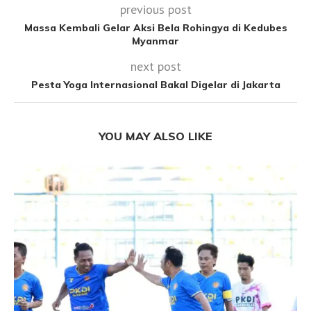
previous post
Massa Kembali Gelar Aksi Bela Rohingya di Kedubes
Myanmar
next post
Pesta Yoga Internasional Bakal Digelar di Jakarta
YOU MAY ALSO LIKE