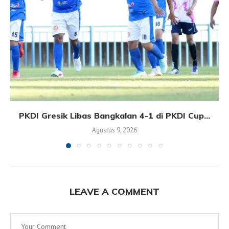
PKDI Gresik Libas Bangkalan 4-1 di PKDI Cup...
Agustus 9, 2026
LEAVE A COMMENT