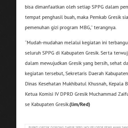
bisa dimanfaatkan oleh setiap SPPG dalam pe
tempat penghasil buah, maka Pemkab Gresik si
pemenuhan gizi program MBG,” terangnya.
“Mudah-mudahan melalui kegiatan ini terbang
seluruh SPPG di Kabupaten Gresik. Serta terwu
dalam mewujudkan Gresik yang bersih, sehat da
kegiatan tersebut, Sekretaris Daerah Kabupate
Dinas Kesehatan Mukhibatul Khusnah, Kepala B
Ketua Komisi IV DPRD Gresik Muchammad Zaifudi
se Kabupaten Gresik.
(lim/Red)
BUPATI GRESIK DORONG DAPUR SPPG JADI PELOPOR PEMILAHAN SAM