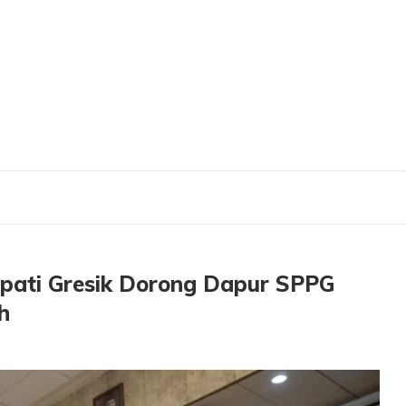
 Bupati Gresik Dorong Dapur SPPG Jadi Pelopor Pemilahan Sampah
pati Gresik Dorong Dapur SPPG
h