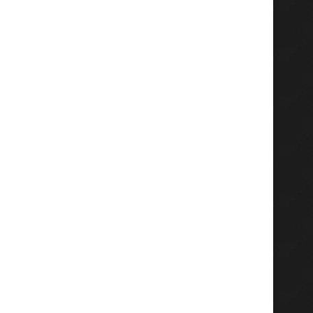
Gladi Agro Dorong Pemulihan
Menko AHY Didampingi G
Kesehatan Tanah, Antarkan
Jatim dan Bupati Gresi
Petrokimia...
Agustus 2, 2026
Agustus 2, 2026