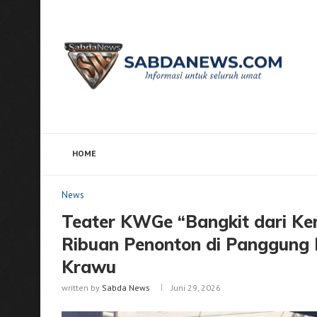
HOME
Home
News
Teater KWGe “Bangkit dari Kematian”
News
Teater KWGe “Bangkit dari Kem
Ribuan Penonton di Panggung 
Krawu
written by
Sabda News
Juni 29, 2026