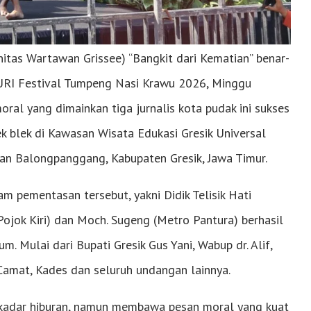
tas Wartawan Grissee) “Bangkit dari Kematian” benar-
RI Festival Tumpeng Nasi Krawu 2026, Minggu
ral yang dimainkan tiga jurnalis kota pudak ini sukses
k blek di Kawasan Wisata Edukasi Gresik Universal
an Balongpanggang, Kabupaten Gresik, Jawa Timur.
m pementasan tersebut, yakni Didik Telisik Hati
ojok Kiri) dan Moch. Sugeng (Metro Pantura) berhasil
 Mulai dari Bupati Gresik Gus Yani, Wabup dr. Alif,
 Camat, Kades dan seluruh undangan lainnya.
sekadar hiburan, namun membawa pesan moral yang kuat