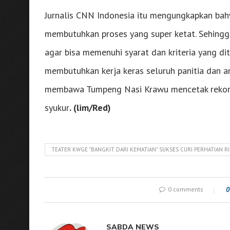
Jurnalis CNN Indonesia itu mengungkapkan b
membutuhkan proses yang super ketat. Sehingg
agar bisa memenuhi syarat dan kriteria yang d
membutuhkan kerja keras seluruh panitia dan 
membawa Tumpeng Nasi Krawu mencetak rekor d
syukur
. (lim/Red)
TEATER KWGE "BANGKIT DARI KEMATIAN" SUKSES CURI PERHATIAN
0 comments
0
SABDA NEWS