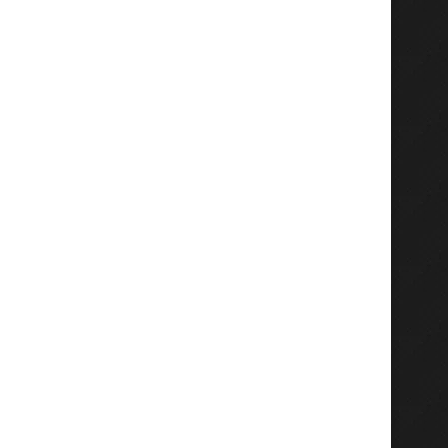
Pemkab Gresik Cetak Tenaga
Sosok Calon Dirut PT S
onstruksi Bersertifikat, Siapkan
Line Harus Visioner.
Pekerja...
Juli 28, 2026
Juli 29, 2026