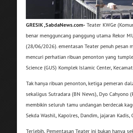
GRESIK ,SabdaNews.com-
Teater KWGe (Komuni
benar mengguncang panggung utama Rekor MU
(28/06/2026). ementasan Teater penuh pesan mo
mencuri perhatian ribuan penonton yang tumple
Science (GUS) Komplek Islamic Center, Kecamat
Tak hanya ribuan penonton, ketiga pemeran dala
sekaligus Sutradara (BN News), Dyo Cahyono (P
membikin seluruh tamu undangan berdecak kagum.
Sekda Washil, Kapolres, Dandim, jajaran Kadis,
Terlebih, Pementasan Teater ini bukan hanya 