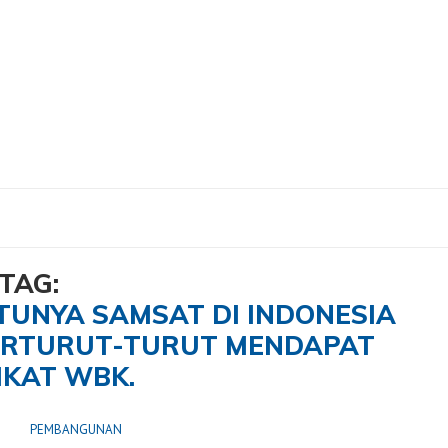
u- Satunya SAMSAT di Indonesia yang Empat Tahun Berturut-Turut Mendapat Pre
TAG:
TUNYA SAMSAT DI INDONESIA
ERTURUT-TURUT MENDAPAT
IKAT WBK.
PEMBANGUNAN