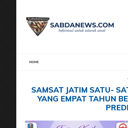
HOME
Home
Tags
Posts tagged with "SAMSAT Jatim Sat
SAMSAT JATIM SATU- SA
YANG EMPAT TAHUN B
PRED