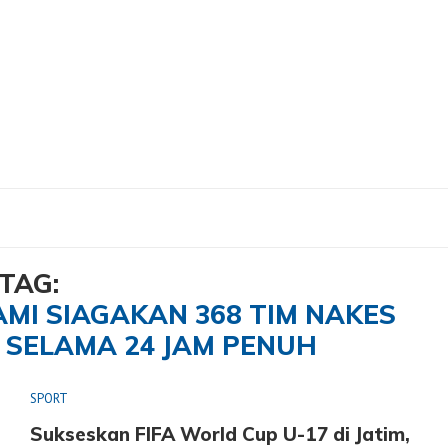
h: Kami Siagakan 368 Tim Nakes dan 8 RS Rujukan Selama 24 Jam Penuh"
TAG:
MI SIAGAKAN 368 TIM NAKES
 SELAMA 24 JAM PENUH
SPORT
Sukseskan FIFA World Cup U-17 di Jatim,