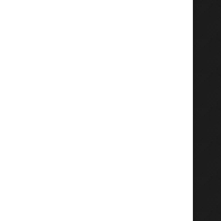
Senyum Ojol Gresik Saat Dapat
KWK Audiensi dengan Kap
BBM Gratis, Polsek...
Sumenep, Soroti Narkoba, 
Agustus 4, 2026
Agustus 4, 2026