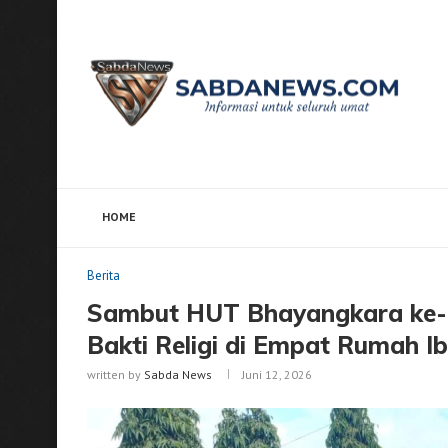
HOME
Home
Berita
Sambut HUT Bhayangkara ke-80, Polre
Berita
Sambut HUT Bhayangkara ke-80
Bakti Religi di Empat Rumah I
written by
Sabda News
Juni 12, 2026