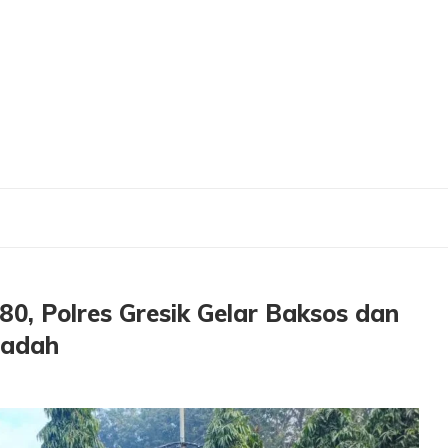
s Gresik Gelar Baksos dan Bakti Religi di Empat Rumah Ibadah
, Polres Gresik Gelar Baksos dan
badah