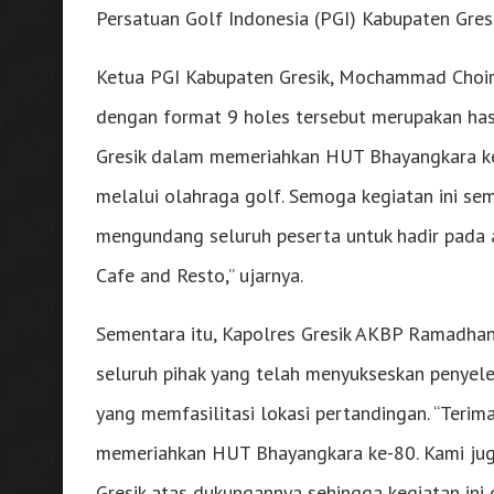
Persatuan Golf Indonesia (PGI) Kabupaten Gre
Ketua PGI Kabupaten Gresik, Mochammad Choir
dengan format 9 holes tersebut merupakan hasi
Gresik dalam memeriahkan HUT Bhayangkara ke-8
melalui olahraga golf. Semoga kegiatan ini se
mengundang seluruh peserta untuk hadir pada a
Cafe and Resto,” ujarnya.
Sementara itu, Kapolres Gresik AKBP Ramadha
seluruh pihak yang telah menyukseskan penyel
yang memfasilitasi lokasi pertandingan. “Terim
memeriahkan HUT Bhayangkara ke-80. Kami jug
Gresik atas dukungannya sehingga kegiatan ini 