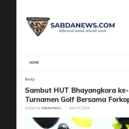
HOME
Home
Berita
Sambut HUT Bhayangkara ke-80, Kap
Berita
Sambut HUT Bhayangkara ke-8
Turnamen Golf Bersama Forko
written by
Sabda News
Juni 27, 2026