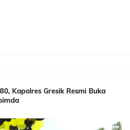
olres Gresik Resmi Buka Turnamen Golf Bersama Forkopimda
0, Kapolres Gresik Resmi Buka
pimda