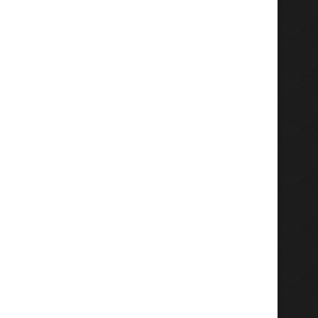
Senyum Ojol Gresik Saat Dapat
KWK Audiensi dengan Kap
BBM Gratis, Polsek...
Sumenep, Soroti Narkoba, 
Agustus 4, 2026
Agustus 4, 2026