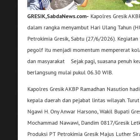
GRESIK,SabdaNews.com-
Kapolres Gresik AKB
dalam rangka menyambut Hari Ulang Tahun (H
Petrokimia Gresik, Sabtu (27/6/2026). Kegiatan 
pegolf itu menjadi momentum mempererat kolabo
dan masyarakat Sejak pagi, suasana penuh ke
berlangsung mulai pukul 06.30 WIB.
Kapolres Gresik AKBP Ramadhan Nasution had
kepala daerah dan pejabat lintas wilayah. Turut
Ngawi H. Ony Anwar Harsono, Wakil Bupati Gresik
Mochammad Nawawi, Dandim 0817/Gresik Letkol 
Produksi PT Petrokimia Gresik Majus Luther Sir