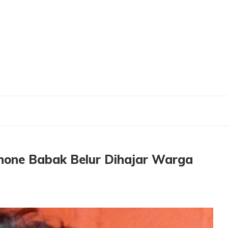
bak Belur Dihajar Warga Driyorejo
hone Babak Belur Dihajar Warga