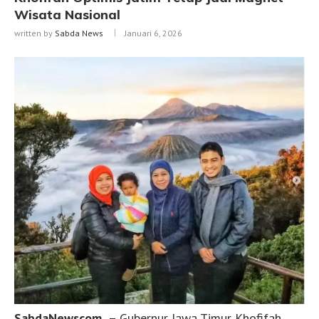
Wisata Nasional
written by
Sabda News
Januari 6, 2026
SabdaNewscom
– Gubernur Jawa Timur Khofifah