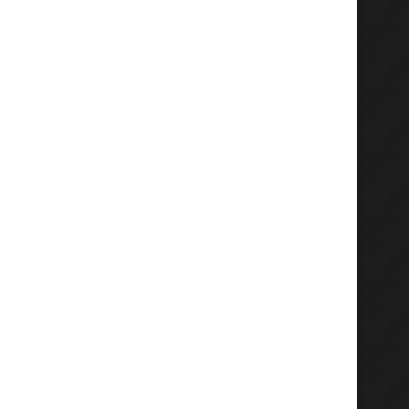
Raker DPD Porpi Jatim di
Gebyar Senam Porpi Se
Tempatkan di DPC...
Timur Di Gresik
Juli 13, 2026
Juli 12, 2026