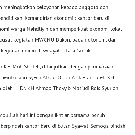
kan meningkatkan pelayanan kepada anggota dan
ndidikan. Kemandirian ekonomi : kantor baru di
nomi warga Nahdliyin dan memperkuat ekonomi lokal
di pusat kegiatan MWCNU Dukun, badan otonom, dan
kegiatan umum di wilayah Utara Gresik.
h KH Moh Sholeh, dilanjutkan dengan pembacaan
pembacaan Syech Abdul Qodir Al Jaelani oleh KH
 oleh : Dr. KH Ahmad Thoyyib Mas’udi Rois Syuriah
dulilah hari ini dengan ikhtiar bersama penuh
rpindah kantor baru di bulan Syawal. Semoga pindah