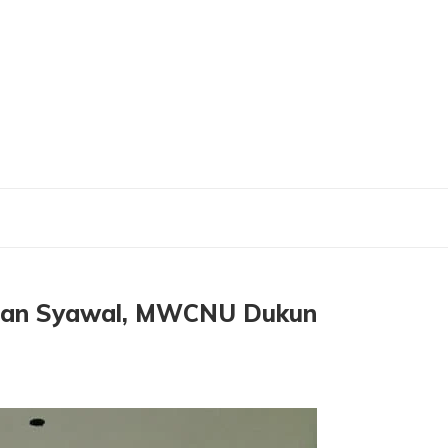
awal, MWCNU Dukun Tempati Kantor Baru
lan Syawal, MWCNU Dukun