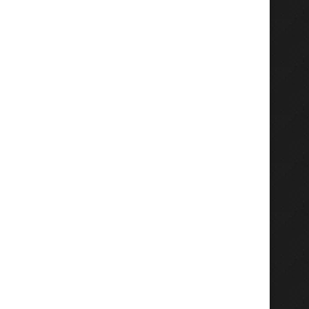
Tingkatkan SDM Maritim
PKG-BIAS Murid MI Alk
STIAMAK Kolaborasi dengan
Gresik Berjalan Lanc
PMLI, ITS,...
Layanan...
Agustus 6, 2026
Agustus 5, 2026