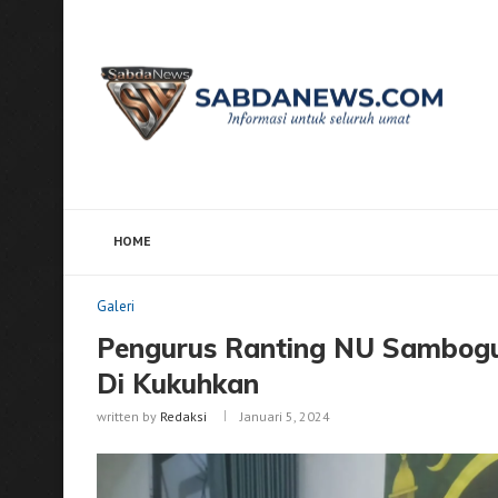
HOME
Home
Galeri
Pengurus Ranting NU Sambogunung D
Galeri
Pengurus Ranting NU Sambogu
Di Kukuhkan
written by
Redaksi
Januari 5, 2024