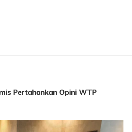
timis Pertahankan Opini WTP Kesebelas Kali Dari BPK
mis Pertahankan Opini WTP