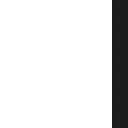
Hadiri Giri Pancasuar Awards
Sekdaprov Adhy Karyono
2026, Bupati Fandi Akhmad...
APBD Jatim 2026 Foku
Agustus 6, 2026
Agustus 5, 2026