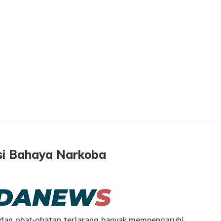
lisasi Bahaya Narkoba
si Bahaya Narkoba
dan obat-obatan terlarang banyak mempengaruhi