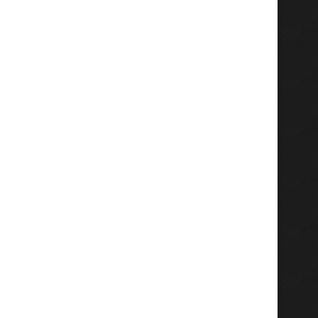
Hadiri Giri Pancasuar Awards
Sekdaprov Adhy Karyono
2026, Bupati Fandi Akhmad...
APBD Jatim 2026 Foku
Agustus 6, 2026
Agustus 5, 2026