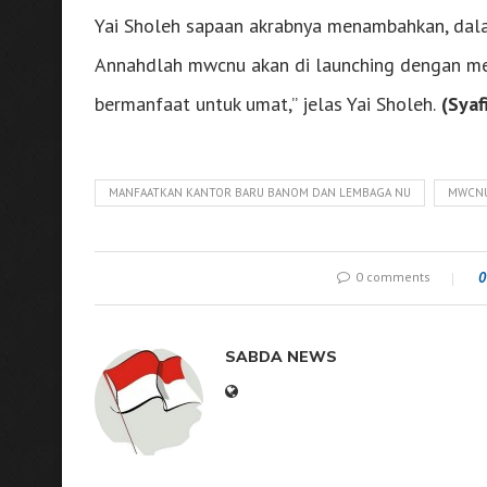
Yai Sholeh sapaan akrabnya menambahkan, dalam
Annahdlah mwcnu akan di launching dengan mel
bermanfaat untuk umat,” jelas Yai Sholeh.
(Syaf
MANFAATKAN KANTOR BARU BANOM DAN LEMBAGA NU
MWCNU
0 comments
0
SABDA NEWS