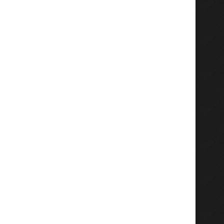
KH. M. Heri Prianto Kembali
Legalitas Tuntas, Majelis
Pimpin MUI Kedamean,...
Baitul Amin Siap Perlu
Agustus 2, 2026
Juli 30, 2026