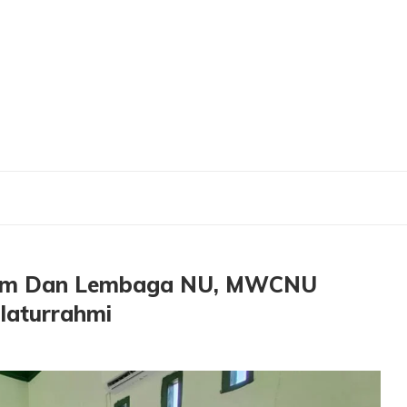
Lembaga NU, MWCNU Dukun Ajak Gelar Rakor Dan Silaturrahmi
nom Dan Lembaga NU, MWCNU
laturrahmi