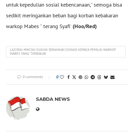
untuk kepedulian sosial kebencanaan,” semoga bisa
sedikit meringankan beban bagi korban kebakaran
warkop Mabes ” terang Syafi’
(Hoo/Red)
LAZISNU MWCNU DUKUN SERAHKAN DONASI KEPADA PEMILIK WARKOP
MABES YANG TERBAKAR
0 comments
0
SABDA NEWS