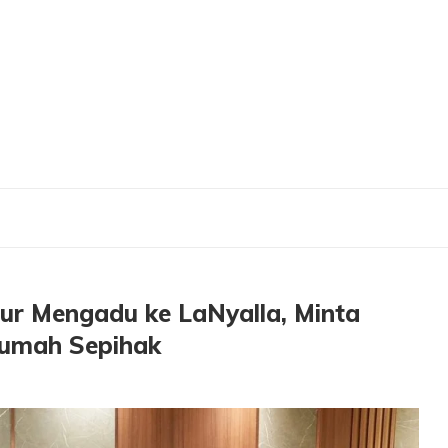
du ke LaNyalla, Minta Keadilan Peralihan Sertifikat Rumah Sepihak
r Mengadu ke LaNyalla, Minta
 Rumah Sepihak