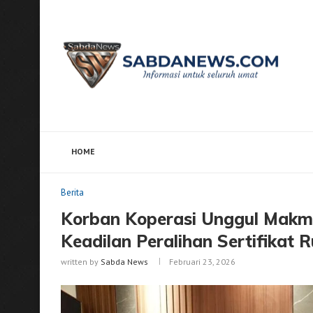
HOME
Home
Berita
Korban Koperasi Unggul Makmur Menga
Berita
Korban Koperasi Unggul Makmu
Keadilan Peralihan Sertifikat
written by
Sabda News
Februari 23, 2026