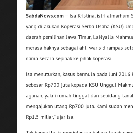
SabdaNews.com
– Isa Kristina, istri almarhu
yang dilakukan Koperasi Serba Usaha (KSU) U
daerah pemilihan Jawa Timur, LaNyalla Mahmud 
merasa haknya sebagai ahli waris dirampas set
nama secara sepihak ke pihak koperasi.
Isa menuturkan, kasus bermula pada Juni 2016
sebesar Rp700 juta kepada KSU Unggul Makmur
agunan, yakni rumah tinggal dan sebidang tan
mengajukan utang Rp700 juta. Kami sudah menga
Rp1,5 miliar,” ujar Isa.
Tak hanya itu, ia menjelaskan bahwa tanah sawa