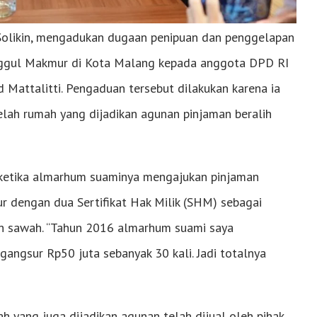
m Solikin, mengadukan dugaan penipuan dan penggelapan
nggul Makmur di Kota Malang kepada anggota DPD RI
Mattalitti. Pengaduan tersebut dilakukan karena ia
elah rumah yang dijadikan agunan pinjaman beralih
 ketika almarhum suaminya mengajukan pinjaman
 dengan dua Sertifikat Hak Milik (SHM) sebagai
ah sawah. “Tahun 2016 almarhum suami saya
ngsur Rp50 juta sebanyak 30 kali. Jadi totalnya
h yang juga dijadikan agunan telah dijual oleh pihak